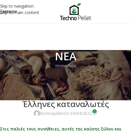
Skip to navigation
ΜΕΝΟΥ
Skip to main content
NEA
Home
Νέα
ΝΈΑ
Σε καυσόξυλα και πέλλετ
στρέφονται ξανα για θέρμανση οι
Έλληνες καταναλωτές
0
technopellet
On 04/04/2022
Στις παλιές τους συνήθειες, αυτές της καύσης ξύλου και