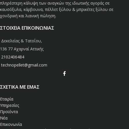
πληρέστερη κάλυψη των αναγκών της ιδιωτικής αγοράς σε
καυσόξυλα, κάρβουνα, πέλλετ ξύλου & μπρικέτες ξύλου σε
χονδρική και λιανική πώληση.
ΣΤΟΙΧΕΙΑ ΕΠΙΚΟΙΝΩΝΙΑΣ
Δεκελείας & Τατοΐου,
136 77 Αχαρναί Αττικής
2102406484
technopellet@gmail.com
ΣΧΕΤΙΚΑ ΜΕ ΕΜΑΣ
Εταιρία
Υπηρεσίες
Προϊόντα
Νέα
Επικονωνία