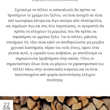
Σχετικά με τα πέλλετ οι καταναλωτές θα πρέπει να
προσέχουν το χρώμα του ξύλου, να είναι ανοιχτό αν είναι
από κωνοφόρα δέντρα και λίγο σκούρο από πλατύφυλλα,
και σημείωσε πως και στις δύο περιπτώσεις, οι αγοραστές θα
πρέπει να ελέγχουν τη μυρωδιά, που θα πρέπει να
παραπέμπει σε φρέσκο ξύλο. Για τα πέλλετ, μάλιστα,
επισήμανε ότι «δεν είναι καλό να αποθηκεύονται για μεγάλα
χρονικά διαστήματα, πέραν του ενός έτους, αφού όταν
γίνεται αυτό, η υγρασία τους ανεβαίνει, με αποτέλεσμα να
σημειώνονται προβλήματα στην καύση. Τέλος το
σημαντικότερο όλων είναι να φέρουν τα χαρακτηριστικά του
πέλλετ πάνω στην συσκευασία ευκρινώς και να είναι
πιστοποιημένα από φορέα πιστοποίησης ελέγχου
ποιότητας.
22
ΙΟΎΝ