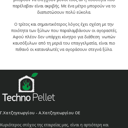
παρέλαβαν είναι ακριβής. Με ένα μέτρο μπορούν να το
διαπιστώσουν πολύ εύκολα.
Ο τρίτος και σημαντικότερος λόγος έχει σχέση με την
ποιότητα των ξύλων που παραλαμβάνουν οι αγοραστές.
Αφού πλέον δεν υπάρχει κίνητρο για διάθεση νωπών
καυσόξυλων από τη μεριά του επαγγελματία, είναι πιο
πιθανό οι καταναλωτές να αγοράσουν στεγνά ξύλα.
Γ.Χατζηγεωργίου - Α.Χατζηγεωργίου ΟΕ
Κυριότερος στόχος της εταιρείας μας, είναι η αρτιότερη και