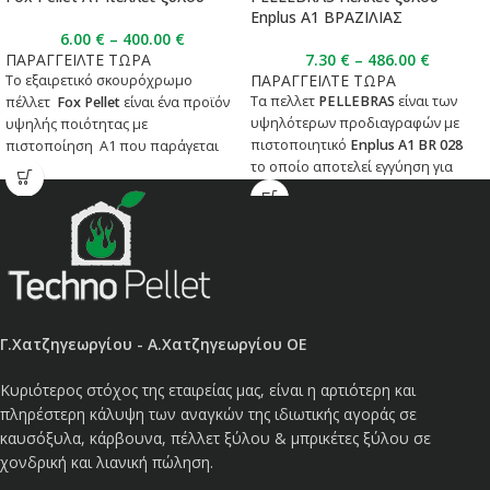
Enplus A1 ΒΡΑΖΙΛΙΑΣ
6.00
€
–
400.00
€
ΠΑΡΑΓΓΕΙΛΤΕ ΤΩΡΑ
7.30
€
–
486.00
€
ΠΑΡΑΓΓΕΙΛΤΕ ΤΩΡΑ
Το εξαιρετικό σκουρόχρωμο
Τα πελλετ
PELLEBRAS
είναι των
πέλλετ
Fox Pellet
είναι ένα προϊόν
υψηλότερων προδιαγραφών με
υψηλής ποιότητας με
πιστοποιητικό
Enplus A1 BR 028
πιστοποίηση A1 που παράγεται
το οποίο αποτελεί εγγύηση για
από καθαρό πριονίδι δικής μας
άριστη ποιότητα.
παραγωγής
ΤΕΧΝΙΚΕΣ ΠΡΟΔΙΑΓΡΑΦΕΣ
Κατηγορία: A1
Διάμετρος: 6mm
Μήκος: 3.15 < L < 40mm
Γ.Χατζηγεωργίου - Α.Χατζηγεωργίου ΟΕ
Υγρασία: < 10%
Στάχτη: < 0.7%
Κυριότερος στόχος της εταιρείας μας, είναι η αρτιότερη και
Χύδην Πυκνότητα KG/M³: > 600
πληρέστερη κάλυψη των αναγκών της ιδιωτικής αγοράς σε
καυσόξυλα, κάρβουνα, πέλλετ ξύλου & μπρικέτες ξύλου σε
Θερμική Ικανότητα: 4.8 kWh/Kg
χονδρική και λιανική πώληση.
Πρώτη Ύλη: 100% Καθαρό